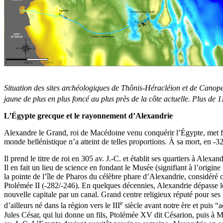
Situation des sites archéologiques de Thônis-Héracléion et de Canope
jaune de plus en plus foncé au plus près de la côte actuelle. Plus de 
L’Égypte grecque et le rayonnement d’Alexandrie
Alexandre le Grand, roi de Macédoine venu conquérir l’Égypte, met fin
monde hellénistique n’a atteint de telles proportions. À sa mort, en -3
Il prend le titre de roi en 305 av. J.-C. et établit ses quartiers à Al
Il en fait un lieu de science en fondant le Musée (signifiant à l’origi
la pointe de l’île de Pharos du célèbre phare d’Alexandrie, considér
Ptolémée II (-282/-246). En quelques décennies, Alexandrie dépasse l
nouvelle capitale par un canal. Grand centre religieux réputé pour ses 
e
d’ailleurs né dans la région vers le III
siècle avant notre ère et puis “
Jules César, qui lui donne un fils, Ptolémée XV dit Césarion, puis à M