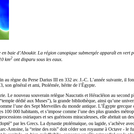
 en baie d’Aboukir. La région canopique submergée apparaît en vert pou
2
110 km
ont disparu sous les eaux.
 au règne du Perse Darius III en 332 av. J.-C. L’année suivante, il fon
23, son général et ami, Ptolémée, hérite de l’Égypte.
exandrie. Le nouveau souverain relègue Naucratis et Héracléion au second 
ne “temple dédié aux Muses”), la grande bibliothèque, ainsi qu’une unive
é comme l’une des Sept Merveilles du monde antique. L’Égypte grecque co
es 100 000 habitants, et s’impose comme l’une des plus grandes métropol
processions osiriaques et ses guérisons miraculeuses, elle abritait un de
adopté” par les Grecs. La dynastie ptolémaïque, ou lagide, s’achève avec 
arc-Antoine, la “reine des rois” doit céder son royaume à Octave - le fut