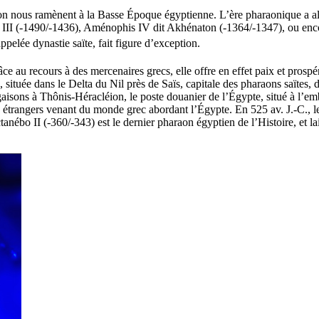
tion nous ramènent à la Basse Époque égyptienne. L’ère pharaonique a alo
 III (-1490/-1436), Aménophis IV dit Akhénaton (-1364/-1347), ou enco
ppelée dynastie saïte, fait figure d’exception.
 au recours à des mercenaires grecs, elle offre en effet paix et prospér
située dans le Delta du Nil près de Saïs, capitale des pharaons saïtes, 
rgaisons à Thônis-Héracléion, le poste douanier de l’Égypte, situé à l’
ux étrangers venant du monde grec abordant l’Égypte. En 525 av. J.-C., l
anébo II (-360/-343) est le dernier pharaon égyptien de l’Histoire, et la