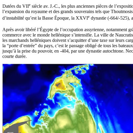
e
Datées du VII
siècle av. J.-C., les plus anciennes pièces de l’exposi
l’expansion du royaume et des grands souverains tels que Thoutmosis
e
d’instabilité qu’est la Basse Époque, la XXVI
dynastie (-664/-525), a
Après avoir libéré l’Égypte de l’occupation assyrienne, notamment grâce
commerce avec le monde hellénique s’intensifie. La ville de Naucratis, 
les marchands helléniques doivent s’acquitter d’une taxe sur leurs ca
la “porte d’entrée” du pays, c’est le passage obligé de tous les batea
jusqu’à la prise du pouvoir, en -404, par une dynastie autochtone. Nect
courte durée.