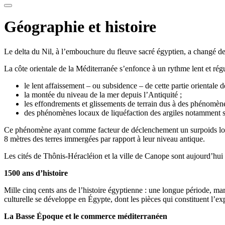
Géographie et histoire
Le delta du Nil, à l’embouchure du fleuve sacré égyptien, a changé de
La côte orientale de la Méditerranée s’enfonce à un rythme lent et rég
le lent affaissement – ou subsidence – de cette partie orientale d
la montée du niveau de la mer depuis l’Antiquité ;
les effondrements et glissements de terrain dus à des phénomèn
des phénomènes locaux de liquéfaction des argiles notamment s
Ce phénomène ayant comme facteur de déclenchement un surpoids local
8 mètres des terres immergées par rapport à leur niveau antique.
Les cités de Thônis-Héracléion et la ville de Canope sont aujourd’hui 
1500 ans d’histoire
Mille cinq cents ans de l’histoire égyptienne : une longue période, ma
culturelle se développe en Égypte, dont les pièces qui constituent l’exp
La Basse Époque et le commerce méditerranéen