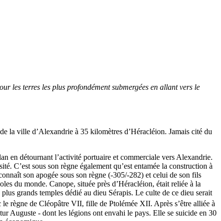
r les terres les plus profondément submergées en allant vers le
de la ville d’Alexandrie à 35 kilomètres d’Héracléion. Jamais cité du
plan en détournant l’activité portuaire et commerciale vers Alexandrie.
rsité. C’est sous son règne également qu’est entamée la construction à
nnaît son apogée sous son règne (-305/-282) et celui de son fils
es du monde. Canope, située près d’Héracléion, était reliée à la
s plus grands temples dédié au dieu Sérapis. Le culte de ce dieu serait
le règne de Cléopâtre VII, fille de Ptolémée XII. Après s’être alliée à
ur Auguste - dont les légions ont envahi le pays. Elle se suicide en 30